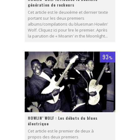
génération de rockeurs
Cet article est le deuxième et dernier texte
portant sur les deux premiers
albums/compilations du bluesman Howlin'
Wolf. Cliquez ici pour lire le premier. Après
la parution de « Moanin' in the Moonlight...
93
%
HOWLIN’ WOLF : Les débuts du blues
électrique
Cet article est le premier de deux à
propos des deux premiers