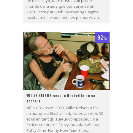
de Pink Floyd, Kate Bush avait pris le
monde de la musique par surprise en
1978. Écrite par Bush, Wuthering Heights
avait atteint le sommet des palmarès au...
92
%
WILLIE NELSON secoue Nashville de sa
torpeur
Né au Texas en 1933, Willie Nelson a fait
sa marque à Nashville dans les années 50
et 60 en tant qu'auteur-compositeur. Il a
écrit entre autres Crazy, popularisée par
Patsy Cline, Funny How Time Slips...