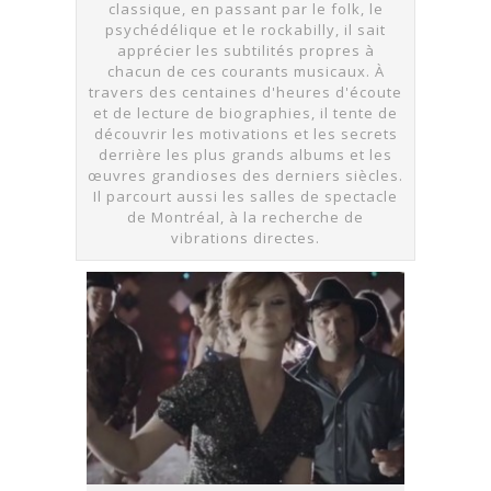
classique, en passant par le folk, le
psychédélique et le rockabilly, il sait
apprécier les subtilités propres à
chacun de ces courants musicaux. À
travers des centaines d'heures d'écoute
et de lecture de biographies, il tente de
découvrir les motivations et les secrets
derrière les plus grands albums et les
œuvres grandioses des derniers siècles.
Il parcourt aussi les salles de spectacle
de Montréal, à la recherche de
vibrations directes.