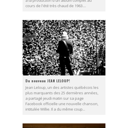
à la production d'un album complet au
cours de l'été très chaud de 1963....
Du nouveau JEAN LELOUP!
Jean Leloup, un des artistes québécois les
plus marquants des 25 dernières années,
a partagé jeudi matin sur sa page
Facebook officielle une nouvelle chanson,
intitulée Willie. Il a du même coup...