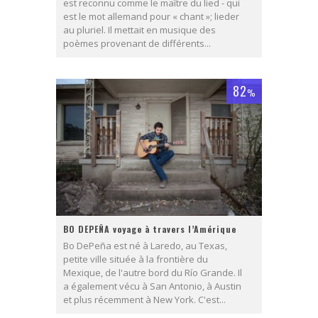
est reconnu comme le maître du lied - qui
est le mot allemand pour « chant »; lieder
au pluriel. Il mettait en musique des
poèmes provenant de différents...
82
%
BO DEPEÑA voyage à travers l’Amérique
Bo DePeña est né à Laredo, au Texas,
petite ville située à la frontière du
Mexique, de l'autre bord du Río Grande. Il
a également vécu à San Antonio, à Austin
et plus récemment à New York. C'est...