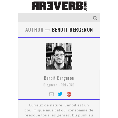
AUTHOR
BENOIT BERGERON
Benoit Bergeron
Blogueur - RREVERB
Curieux de nature, Benoit est un
boulimique musical qui consomme de
presque tous les genres. Du punk au