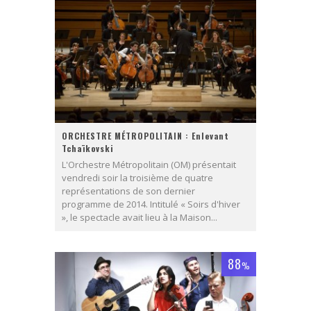
ORCHESTRE MÉTROPOLITAIN : Enlevant
Tchaïkovski
L'Orchestre Métropolitain (OM) présentait
vendredi soir la troisième de quatre
représentations de son dernier
programme de 2014. Intitulé « Soirs d'hiver
», le spectacle avait lieu à la Maison...
88
%