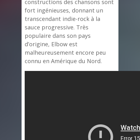
constructions des chansons sont
fort ingénieuses, donnant un
transcendant indie-rock à la
sauce progressive. Très
populaire dans son pays
d’origine, Elbow est
malheureusement encore peu
connu en Amérique du Nord.