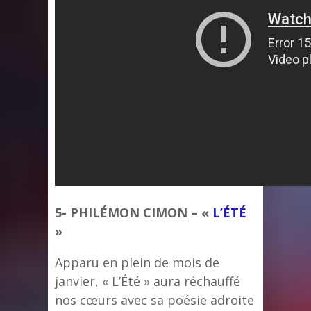
5- PHILÉMON CIMON – «
L’ÉTÉ
»
Apparu en plein de mois de
janvier, « L’Été » aura réchauffé
nos cœurs avec sa poésie adroite