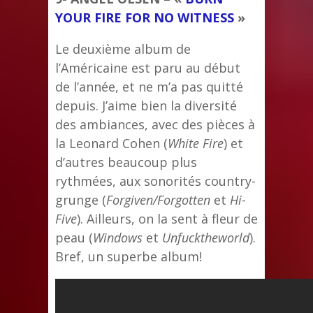
YOUR FIRE FOR NO WITNESS
»
Le deuxième album de
l’Américaine est paru au début
de l’année, et ne m’a pas quitté
depuis. J’aime bien la diversité
des ambiances, avec des pièces à
la Leonard Cohen (
White Fire
) et
d’autres beaucoup plus
rythmées, aux sonorités country-
grunge (
Forgiven/Forgotten
et
Hi-
Five
). Ailleurs, on la sent à fleur de
peau (
Windows
et
Unfucktheworld
).
Bref, un superbe album!