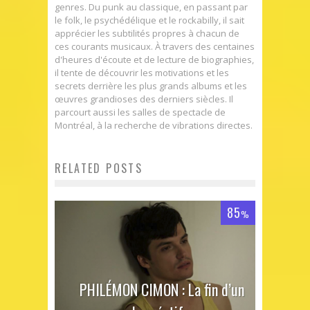
genres. Du punk au classique, en passant par
le folk, le psychédélique et le rockabilly, il sait
apprécier les subtilités propres à chacun de
ces courants musicaux. À travers des centaines
d'heures d'écoute et de lecture de biographies,
il tente de découvrir les motivations et les
secrets derrière les plus grands albums et les
œuvres grandioses des derniers siècles. Il
parcourt aussi les salles de spectacle de
Montréal, à la recherche de vibrations directes.
RELATED POSTS
85
%
PHILÉMON CIMON : La fin d’un