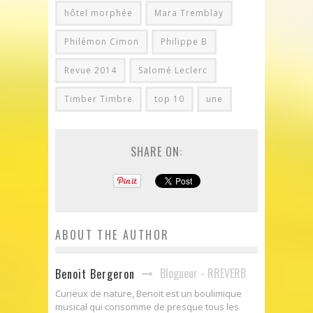
hôtel morphée
Mara Tremblay
Philémon Cimon
Philippe B
Revue 2014
Salomé Leclerc
Timber Timbre
top 10
une
SHARE ON:
ABOUT THE AUTHOR
Blogueur - RREVERB
Benoit Bergeron
Curieux de nature, Benoit est un boulimique
musical qui consomme de presque tous les