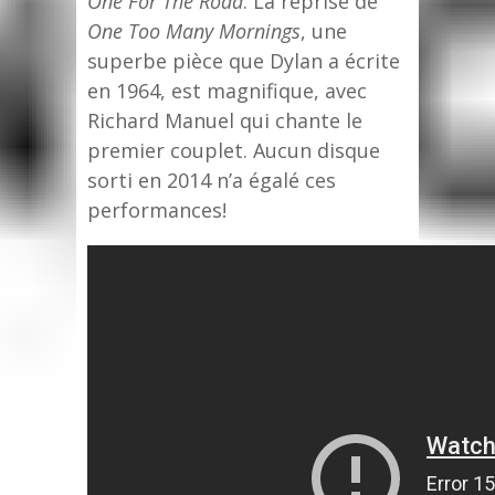
One For The Road
. La reprise de
One Too Many Mornings
, une
superbe pièce que Dylan a écrite
en 1964, est magnifique, avec
Richard Manuel qui chante le
premier couplet. Aucun disque
sorti en 2014 n’a égalé ces
performances!