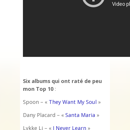
Six albums qui ont raté de peu
mon Top 10
:
Spoon – «
They Want My Soul
»
Dany Placard – «
Santa Maria
»
Lykke Li – «
I Never Learn
»