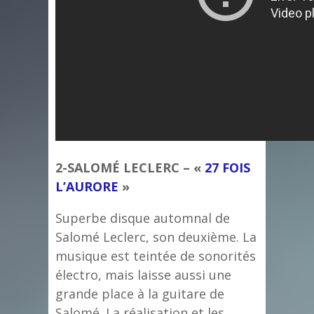
2-SALOMÉ LECLERC – «
27 FOIS
L’AURORE
»
Superbe disque automnal de
Salomé Leclerc, son deuxième. La
musique est teintée de sonorités
électro, mais laisse aussi une
grande place à la guitare de
Salomé. La réalisation et les