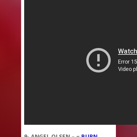
9- ANGEL OLSEN – «
BURN