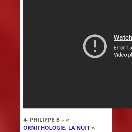
4- PHILIPPE B – «
ORNITHOLOGIE, LA NUIT
»