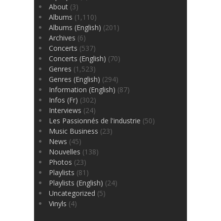
About
(3)
Albums
(1,110)
Albums (English)
(201)
Archives
(6)
Concerts
(537)
Concerts (English)
(70)
Genres
(1,523)
Genres (English)
(294)
Information (English)
(87)
Infos (Fr)
(302)
Interviews
(24)
Les Passionnés de l'industrie
(50)
Music Business
(23)
News
(45)
Nouvelles
(138)
Photos
(23)
Playlists
(81)
Playlists (English)
(24)
Uncategorized
(5)
Vinyls
(4)