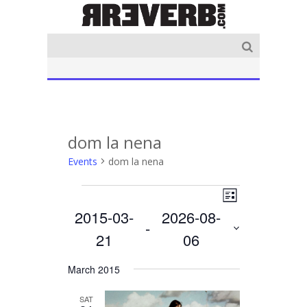
dom la nena
Events
dom la nena
Event
Events
Views
List
Views
Navigation
2015-03-
2026-08-
Navigation
 - 
21
06
Select
March 2015
date.
SAT