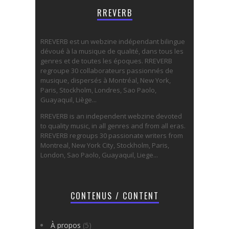
RREVERB
RREVERB est un webzine indépendant bilingue
dévoué à la musique de qualité, dans tous les
genres et de toutes les époques. RREVERB
regroupe 30 collaborateurs passionnés de
musique, dispersés à Montréal, New York,
Paris, Stockholm, Londres, Sao Paolo,
Guayaquil, Liège...
RREVERB is an independent webzine devoted
to quality music, in all genres and from all eras.
RREVERB regroups 30 passionate writers from
Montreal, New York City, Stockholm, Paris,
London, Sao Paolo, Guayaquil, Liege...
CONTENUS / CONTENT
À propos
(5)