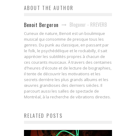
ABOUT THE AUTHOR
Blogueur - RREVERB
Benoit Bergeron
Curieux de nature, Benoit est un boulimique
musical qui consomme de presque tous les
genres. Du punk au classique, en passant par
le folk, le psychédélique et le rockabilly, il sait
apprécier les subtilités propres à chacun de
ces courants musicaux. À travers des centaines
d'heures d'écoute et de lecture de biographies,
il tente de découvrir les motivations et les
secrets derrière les plus grands albums et les
œuvres grandioses des derniers siècles. Il
parcourt aussi les salles de spectacle de
Montréal, à la recherche de vibrations directes.
RELATED POSTS