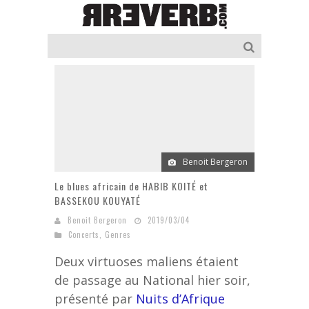
Benoit Bergeron
Le blues africain de HABIB KOITÉ et
BASSEKOU KOUYATÉ
Benoit Bergeron
2019/03/04
Concerts
,
Genres
Deux virtuoses maliens étaient
de passage au National hier soir,
présenté par
Nuits d’Afrique