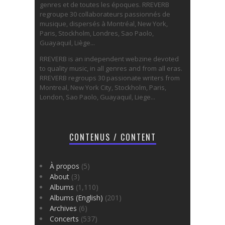
genres et de toutes les époques. RREVERB
regroupe 30 collaborateurs passionnés de
musique, dispersés à Montréal, New York,
Paris, Stockholm, Londres, Sao Paolo,
Guayaquil, Liège...
RREVERB is an independent webzine devoted
to quality music, in all genres and from all eras.
RREVERB regroups 30 passionate writers from
Montreal, New York City, Stockholm, Paris,
London, Sao Paolo, Guayaquil, Liege...
CONTENUS / CONTENT
À propos
(5)
About
(3)
Albums
(1,110)
Albums (English)
(201)
Archives
(6)
Concerts
(537)