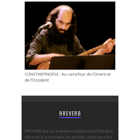
CONSTANTINOPLE : Au carrefour de l’Orient et
de l’Occident
RREVERB
RREVERB est un webzine indépendant bilingue
dévoué à la musique de qualité, dans tous les