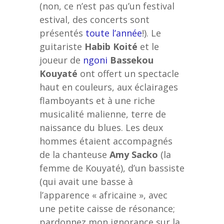
(non, ce n’est pas qu’un festival
estival, des concerts sont
présentés
toute l’année
!). Le
guitariste
Habib Koité
et le
joueur de
ngoni
Bassekou
Kouyaté
ont offert un spectacle
haut en couleurs, aux éclairages
flamboyants et à une riche
musicalité malienne, terre de
naissance du blues. Les deux
hommes étaient accompagnés
de la chanteuse
Amy Sacko
(la
femme de Kouyaté), d’un bassiste
(qui avait une basse à
l’apparence « africaine », avec
une petite caisse de résonance;
pardonnez mon ignorance sur la