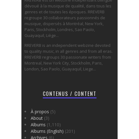
RREVERB est un webzine indépendant bilingue
dévoué à la musique de qualité, dans tous les
genres et de toutes les époques. RREVERB
regroupe 30 collaborateurs passionnés de
musique, dispersés à Montréal, New York,
Paris, Stockholm, Londres, Sao Paolo,
Guayaquil, Liège...
RREVERB is an independent webzine devoted
to quality music, in all genres and from all eras.
RREVERB regroups 30 passionate writers from
Montreal, New York City, Stockholm, Paris,
London, Sao Paolo, Guayaquil, Liege...
CONTENUS / CONTENT
À propos
(5)
About
(3)
Albums
(1,110)
Albums (English)
(201)
Archives
(6)