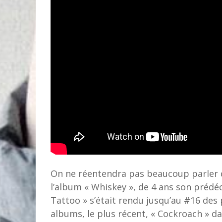
On ne réentendra pas beaucoup parler d
l’album « Whiskey », de 4 ans son prédéce
Tattoo » s’était rendu jusqu’au #16 des 
albums, le plus récent, « Cockroach » da