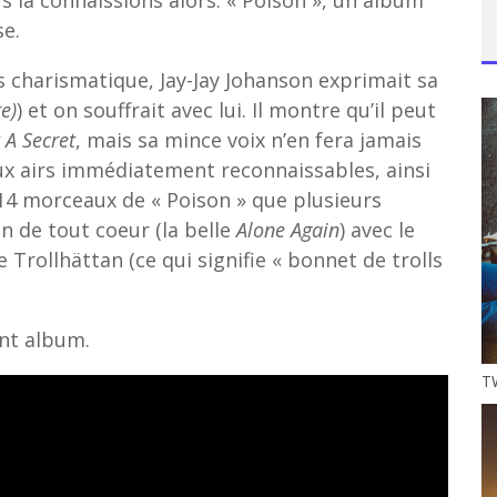
ous la connaissions alors. « Poison », un album
se.
s charismatique, Jay-Jay Johanson exprimait sa
e)
) et on souffrait avec lui. Il montre qu’il peut
 A Secret
, mais sa mince voix n’en fera jamais
ux airs immédiatement reconnaissables, ainsi
14 morceaux de « Poison » que plusieurs
n de tout coeur (la belle
Alone Again
) avec le
e Trollhättan (ce qui signifie « bonnet de trolls
ent album.
TW