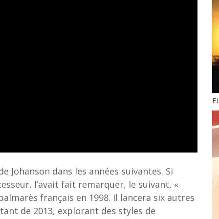
E
e Johanson dans les années suivantes. Si
sseur, l’avait fait remarquer, le suivant, «
palmarès français en 1998. Il lancera six autres
tant de 2013, explorant des styles de