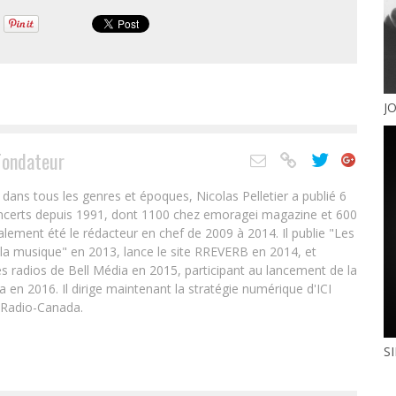
JO
Fondateur
ans tous les genres et époques, Nicolas Pelletier a publié 6
oncerts depuis 1991, dont 1100 chez emoragei magazine et 600
alement été le rédacteur en chef de 2009 à 2014. Il publie "Les
 la musique" en 2013, lance le site RREVERB en 2014, et
s radios de Bell Média en 2015, participant au lancement de la
en 2016. Il dirige maintenant la stratégie numérique d'ICI
 Radio-Canada.
S