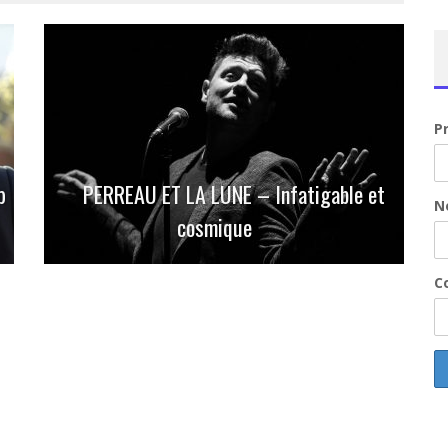
P
p
PERREAU ET LA LUNE – Infatigable et
N
cosmique
Co