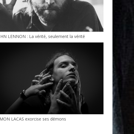
HN LENNON : La vérité, seulement la vérité
IMON LACAS exorcise ses démons