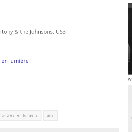
ntony & the Johnsons, US3
e
 en lumière
WU
montréal en lumière
une