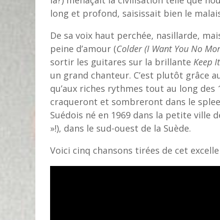
là?) menaçait la civilisation telle que n
long et profond, saisissait bien le malai
De sa voix haut perchée, nasillarde, mai
peine d’amour (
Colder (I Want You No Mor
sortir les guitares sur la brillante
Keep It
un grand chanteur. C’est plutôt grâce a
qu’aux riches rythmes tout au long des 
craqueront et sombreront dans le splee
Suédois né en 1969 dans la petite ville d
»!), dans le sud-ouest de la Suède.
Voici cinq chansons tirées de cet excell