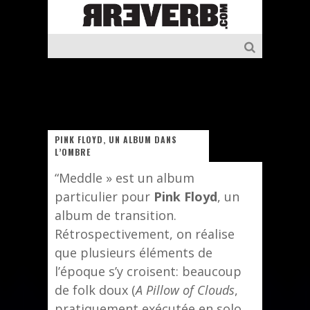
PINK FLOYD, UN ALBUM DANS
L’OMBRE
“Meddle » est un album
particulier pour
Pink Floyd
, un
album de transition.
Rétrospectivement, on réalise
que plusieurs éléments de
l’époque s’y croisent: beaucoup
de folk doux (
A Pillow of Clouds
,
pratiquement exécutée en solo