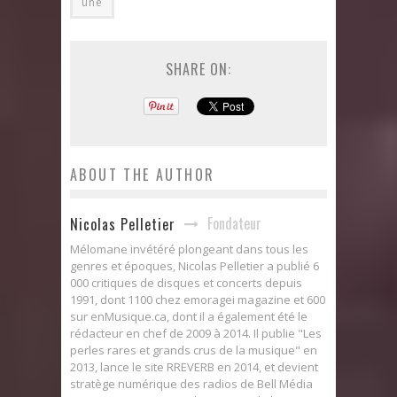
une
SHARE ON:
ABOUT THE AUTHOR
Fondateur
Nicolas Pelletier
Mélomane invétéré plongeant dans tous les
genres et époques, Nicolas Pelletier a publié 6
000 critiques de disques et concerts depuis
1991, dont 1100 chez emoragei magazine et 600
sur enMusique.ca, dont il a également été le
rédacteur en chef de 2009 à 2014. Il publie "Les
perles rares et grands crus de la musique" en
2013, lance le site RREVERB en 2014, et devient
stratège numérique des radios de Bell Média