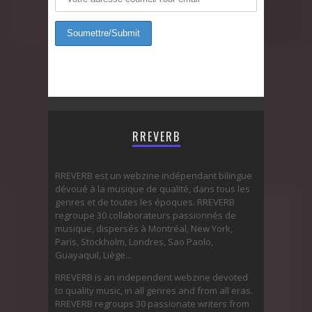
RREVERB
RREVERB est un webzine indépendant bilingue
dévoué à la musique de qualité, dans tous les
genres et de toutes les époques. RREVERB
regroupe 30 collaborateurs passionnés de
musique, dispersés à Montréal, New York,
Paris, Stockholm, Londres, Sao Paolo,
Guayaquil, Liège...
RREVERB is an independent webzine devoted
to quality music, in all genres and from all eras.
RREVERB regroups 30 passionate writers from