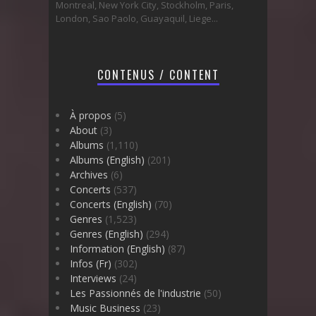
Montreal, New York City, Stockholm, Paris,
London, Sao Paolo, Guayaquil, Liege...
CONTENUS / CONTENT
À propos
(5)
About
(3)
Albums
(1,110)
Albums (English)
(201)
Archives
(6)
Concerts
(537)
Concerts (English)
(70)
Genres
(1,523)
Genres (English)
(294)
Information (English)
(87)
Infos (Fr)
(302)
Interviews
(24)
Les Passionnés de l'industrie
(50)
Music Business
(23)