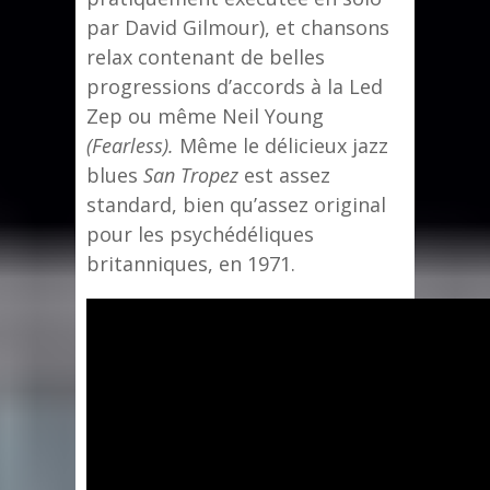
par David Gilmour), et chansons
relax contenant de belles
progressions d’accords à la Led
Zep ou même Neil Young
(Fearless).
Même le délicieux jazz
blues
San Tropez
est assez
standard, bien qu’assez original
pour les psychédéliques
britanniques, en 1971.