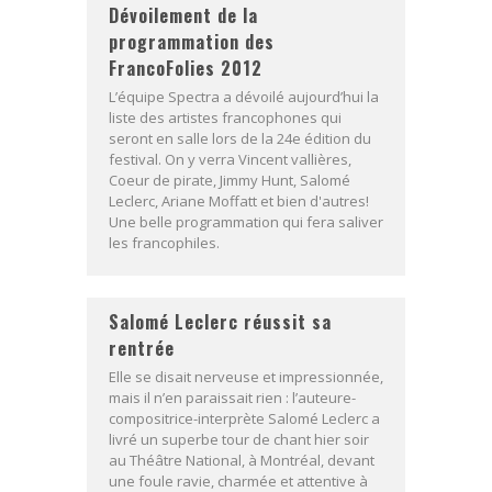
Dévoilement de la
programmation des
FrancoFolies 2012
L’équipe Spectra a dévoilé aujourd’hui la
liste des artistes francophones qui
seront en salle lors de la 24e édition du
festival. On y verra Vincent vallières,
Coeur de pirate, Jimmy Hunt, Salomé
Leclerc, Ariane Moffatt et bien d'autres!
Une belle programmation qui fera saliver
les francophiles.
Salomé Leclerc réussit sa
rentrée
Elle se disait nerveuse et impressionnée,
mais il n’en paraissait rien : l’auteure-
compositrice-interprète Salomé Leclerc a
livré un superbe tour de chant hier soir
au Théâtre National, à Montréal, devant
une foule ravie, charmée et attentive à