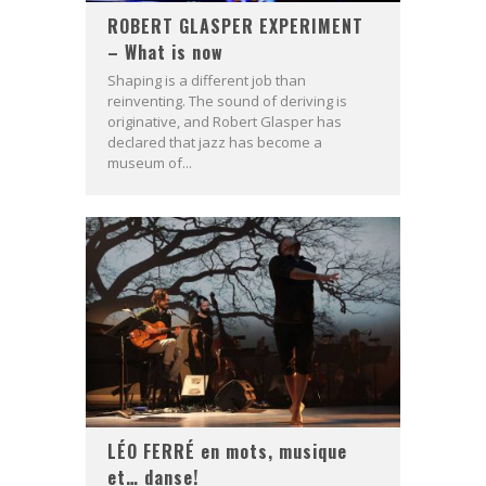
ROBERT GLASPER EXPERIMENT
– What is now
Shaping is a different job than
reinventing. The sound of deriving is
originative, and Robert Glasper has
declared that jazz has become a
museum of...
LÉO FERRÉ en mots, musique
et… danse!