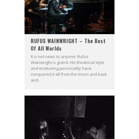
RUFUS WAINWRIGHT – The Best
Of All Worlds
It is not news to anyone: Rufus
Wainwright is grand. His theatrical style
and endearing personality have
conquered it all from the moon and back
and...