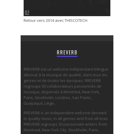
Retour vers 2014 avec THISCOTECH
RREVERB
RREVERB est un webzine indépendant bilingue
dévoué à la musique de qualité, dans tous les
genres et de toutes les époques. RREVERB
regroupe 30 collaborateurs passionnés de
musique, dispersés à Montréal, New York,
Paris, Stockholm, Londres, Sao Paolo,
Guayaquil, Liège...
RREVERB is an independent webzine devoted
to quality music, in all genres and from all eras.
RREVERB regroups 30 passionate writers from
Montreal, New York City, Stockholm, Paris,