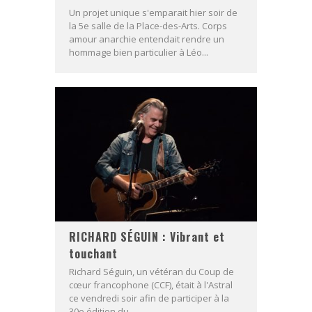
Un projet unique s'emparait hier soir de
la 5e salle de la Place-des-Arts. Corps
amour anarchie entendait rendre un
hommage bien particulier à Léo...
RICHARD SÉGUIN : Vibrant et
touchant
Richard Séguin, un vétéran du Coup de
cœur francophone (CCF), était à l'Astral
ce vendredi soir afin de participer à la
30e édition du...