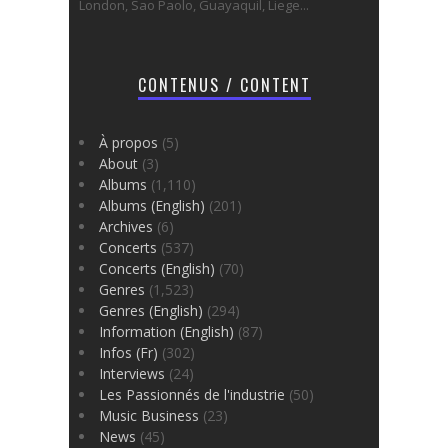
London, Sao Paolo, Guayaquil, Liege...
CONTENUS / CONTENT
À propos
(5)
About
(3)
Albums
(1,110)
Albums (English)
(201)
Archives
(6)
Concerts
(537)
Concerts (English)
(70)
Genres
(1,523)
Genres (English)
(294)
Information (English)
(87)
Infos (Fr)
(302)
Interviews
(24)
Les Passionnés de l'industrie
(50)
Music Business
(23)
News
(45)