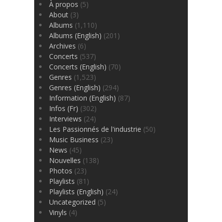
À propos
(5)
About
(3)
Albums
(1,110)
Albums (English)
(201)
Archives
(6)
Concerts
(537)
Concerts (English)
(70)
Genres
(1,523)
Genres (English)
(294)
Information (English)
(87)
Infos (Fr)
(302)
Interviews
(24)
Les Passionnés de l'industrie
(50)
Music Business
(23)
News
(45)
Nouvelles
(138)
Photos
(23)
Playlists
(81)
Playlists (English)
(24)
Uncategorized
(5)
Vinyls
(4)