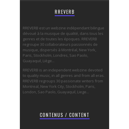
RREVERB
RREVERB est un webzine indépendant bilingue
dévoué à la musique de qualité, dans tous les
genres et de toutes les époques. RREVERB
regroupe 30 collaborateurs passionnés de
musique, dispersés à Montréal, New York,
Paris, Stockholm, Londres, Sao Paolo,
Guayaquil, Liège...
RREVERB is an independent webzine devoted
to quality music, in all genres and from all eras.
RREVERB regroups 30 passionate writers from
Montreal, New York City, Stockholm, Paris,
London, Sao Paolo, Guayaquil, Liege...
CONTENUS / CONTENT