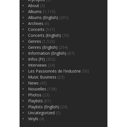
About
(3)
Albums
(1,110)
Albums (English)
(201)
Archives
(6)
Concerts
(537)
Concerts (English)
(70)
Genres
(1,523)
Genres (English)
(294)
Information (English)
(87)
Infos (Fr)
(302)
Interviews
(24)
Les Passionnés de l'industrie
(50)
Music Business
(23)
News
(45)
Nouvelles
(138)
Photos
(23)
Playlists
(81)
Playlists (English)
(24)
Uncategorized
(5)
Vinyls
(4)