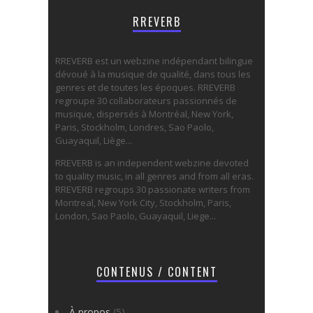
RREVERB
RREVERB est un webzine indépendant bilingue
dévoué à la musique de qualité, dans tous les
genres et de toutes les époques. RREVERB
regroupe 30 collaborateurs passionnés de
musique, dispersés à Montréal, New York,
Paris, Stockholm, Londres, Sao Paolo,
Guayaquil, Liège...
RREVERB is an independent webzine devoted
to quality music, in all genres and from all eras.
RREVERB regroups 30 passionate writers from
Montreal, New York City, Stockholm, Paris,
London, Sao Paolo, Guayaquil, Liege...
CONTENUS / CONTENT
À propos
(5)