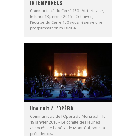
INTEMPORELS
Communiqué du Carré 150 - Victoriaville,
le lundi 18 janvier 2016 – Cet hiver,
l’équipe du Carré 150 vous réserve une
programmation musicale...
Une nuit à l’OPÉRA
Communiqué de l'Opéra de Montréal – le
19 janvier 2016 – Le comité des Jeunes
associés de l’Opéra de Montréal, sous la
présidence...