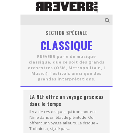
SECTION SPÉCIALE
CLASSIQUE
RREVERB parle de musique
classique, que ce soit des grands
orchestres (OSM, Metropolitain, I
Musici), festivals ainsi que des
grandes interprétations.
LA NEF offre un voyage gracieux
dans le temps
Il y a de ces disques qui transportent
l’âme dans un état de plénitude. Qui
offrent un voyage ailleurs. Le disque «
Trobairitz», signé par...