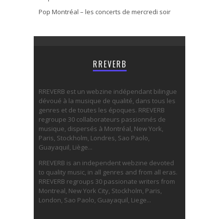
Pop Montréal – les concerts de mercredi soir
RREVERB
RREVERB est un webzine indépendant bilingue
dévoué à la musique de qualité, dans tous les
genres et de toutes les époques. RREVERB
regroupe 30 collaborateurs passionnés de
musique, dispersés à Montréal, New York,
Paris, Stockholm, Londres, Sao Paolo,
Guayaquil, Liège...
RREVERB is an independent webzine devoted
to quality music, in all genres and from all eras.
RREVERB regroups 30 passionate writers from
Montreal, New York City, Stockholm, Paris,
London, Sao Paolo, Guayaquil, Liege...