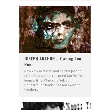
JOSEPH ARTHUR – Owning Lou
Reed
New York musician and painter Joseph
Arthur has been a Lou Reed fan for the
longest time. When the Velvet
Underground leader passed away on
October...