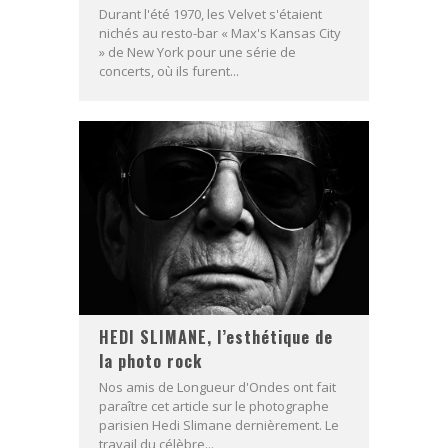
Durant l'été 1970, les Velvet s'étaient
nichés au resto-bar « Max's Kansas City
» de New York pour une série de
concerts, où ils furent...
HEDI SLIMANE, l’esthétique de
la photo rock
Nos amis de Longueur d'Ondes ont fait
paraître cet article sur le photographe
parisien Hedi Slimane dernièrement. Le
travail du célèbre...