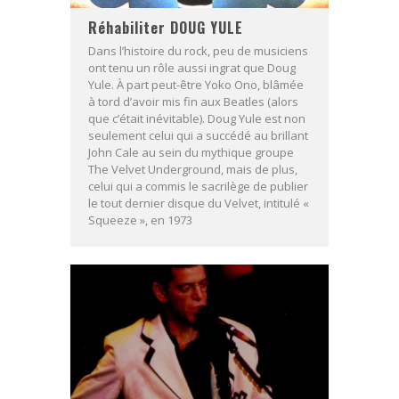
Réhabiliter DOUG YULE
Dans l’histoire du rock, peu de musiciens
ont tenu un rôle aussi ingrat que Doug
Yule. À part peut-être Yoko Ono, blâmée
à tord d’avoir mis fin aux Beatles (alors
que c’était inévitable). Doug Yule est non
seulement celui qui a succédé au brillant
John Cale au sein du mythique groupe
The Velvet Underground, mais de plus,
celui qui a commis le sacrilège de publier
le tout dernier disque du Velvet, intitulé «
Squeeze », en 1973