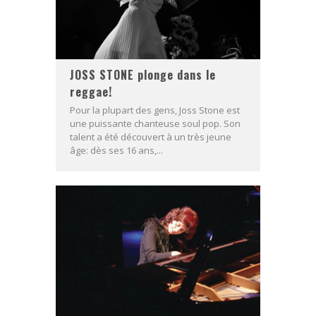
JOSS STONE plonge dans le
reggae!
Pour la plupart des gens, Joss Stone est
une puissante chanteuse soul pop. Son
talent a été découvert à un très jeune
âge: dès ses 16 ans,...