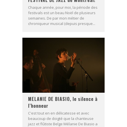
FESTIVAL DE JAZZ de Montréal!
Chaque année, pour moi, la période des
festivals est un beau Noël de plusieurs
semaines. De par mon métier de
chroniqueur musical (depuis presque...
MELANIE DE BIASIO, le silence à
l’honneur
C'est tout en en délicatesse et avec
beaucoup de doigté que la chanteuse
jazz et flûtiste Belge Mélanie De Biasio a