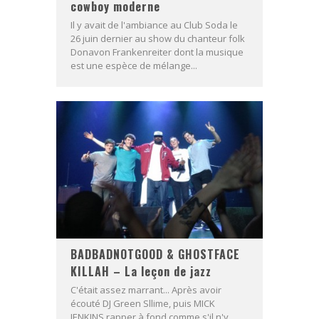
cowboy moderne
Il y avait de l'ambiance au Club Soda le
26 juin dernier au show du chanteur folk
Donavon Frankenreiter dont la musique
est une espèce de mélange...
BADBADNOTGOOD & GHOSTFACE
KILLAH – La leçon de jazz
C'était assez marrant... Après avoir
écouté DJ Green Sllime, puis MICK
JENKINS rapper à fond comme s'il n'y