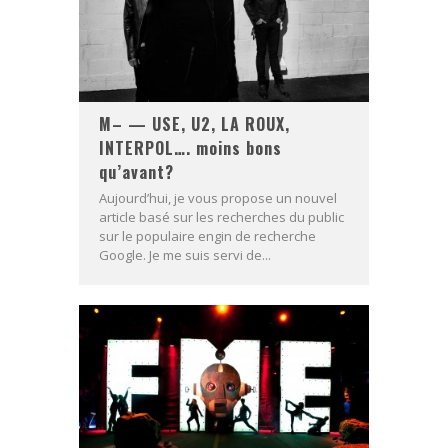
M– — USE, U2, LA ROUX,
INTERPOL…. moins bons
qu’avant?
Aujourd’hui, je vous propose un nouvel
article basé sur les recherches du public
sur le populaire engin de recherche
Google. Je me suis servi de...