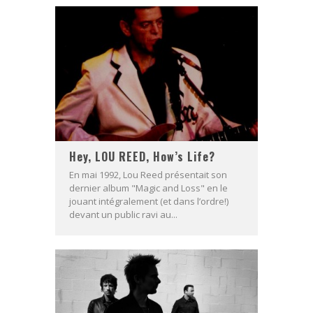
Hey, LOU REED, How’s Life?
En mai 1992, Lou Reed présentait son
dernier album "Magic and Loss" en le
jouant intégralement (et dans l’ordre!)
devant un public ravi au...