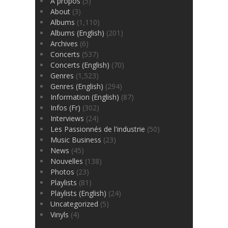
À propos
(5)
About
(3)
Albums
(1,110)
Albums (English)
(201)
Archives
(6)
Concerts
(537)
Concerts (English)
(70)
Genres
(1,523)
Genres (English)
(294)
Information (English)
(87)
Infos (Fr)
(302)
Interviews
(24)
Les Passionnés de l'industrie
(50)
Music Business
(23)
News
(45)
Nouvelles
(138)
Photos
(23)
Playlists
(81)
Playlists (English)
(24)
Uncategorized
(5)
Vinyls
(4)