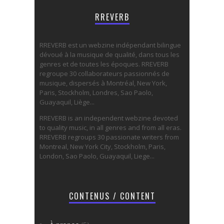
RREVERB
RREVERB est un webzine indépendant bilingue
dévoué à la musique de qualité, dans tous les
genres et de toutes les époques. RREVERB
regroupe 30 collaborateurs passionnés de
musique, dispersés à Montréal, New York,
Paris, Stockholm, Londres, Sao Paolo,
Guayaquil, Liège...
RREVERB is an independent webzine devoted
to quality music, in all genres and from all eras.
RREVERB regroups 30 passionate writers from
Montreal, New York City, Stockholm, Paris,
London, Sao Paolo, Guayaquil, Liege...
CONTENUS / CONTENT