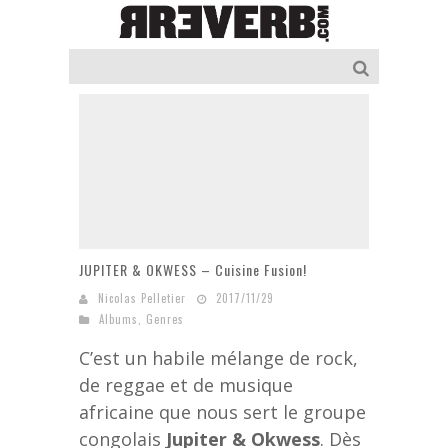
JUPITER & OKWESS – Cuisine Fusion!
Nicolas Pelletier
2017/11/29
Albums
,
Genres
C’est un habile mélange de rock,
de reggae et de musique
africaine que nous sert le groupe
congolais
Jupiter & Okwess
. Dès