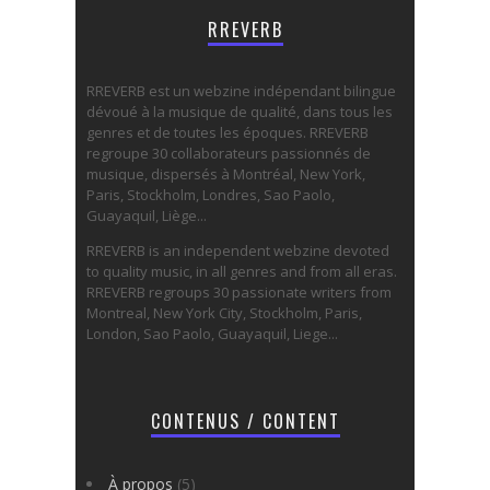
RREVERB
RREVERB est un webzine indépendant bilingue
dévoué à la musique de qualité, dans tous les
genres et de toutes les époques. RREVERB
regroupe 30 collaborateurs passionnés de
musique, dispersés à Montréal, New York,
Paris, Stockholm, Londres, Sao Paolo,
Guayaquil, Liège...
RREVERB is an independent webzine devoted
to quality music, in all genres and from all eras.
RREVERB regroups 30 passionate writers from
Montreal, New York City, Stockholm, Paris,
London, Sao Paolo, Guayaquil, Liege...
CONTENUS / CONTENT
À propos
(5)