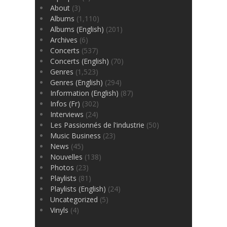
About
(3)
Albums
(1,110)
Albums (English)
(201)
Archives
(6)
Concerts
(537)
Concerts (English)
(70)
Genres
(1,523)
Genres (English)
(294)
Information (English)
(87)
Infos (Fr)
(302)
Interviews
(24)
Les Passionnés de l'industrie
(50)
Music Business
(23)
News
(45)
Nouvelles
(138)
Photos
(23)
Playlists
(81)
Playlists (English)
(24)
Uncategorized
(5)
Vinyls
(4)