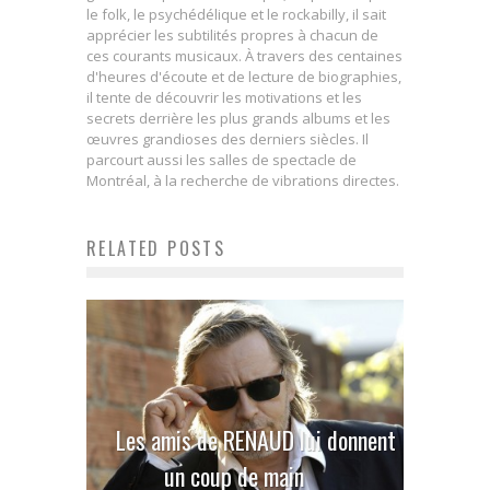
le folk, le psychédélique et le rockabilly, il sait
apprécier les subtilités propres à chacun de
ces courants musicaux. À travers des centaines
d'heures d'écoute et de lecture de biographies,
il tente de découvrir les motivations et les
secrets derrière les plus grands albums et les
œuvres grandioses des derniers siècles. Il
parcourt aussi les salles de spectacle de
Montréal, à la recherche de vibrations directes.
RELATED POSTS
Les amis de RENAUD lui donnent
un coup de main