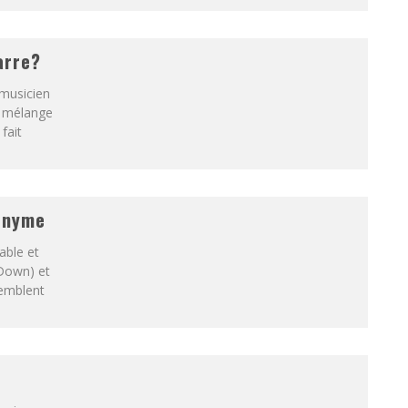
arre?
 musicien
l mélange
fait
onyme
able et
 Down) et
emblent