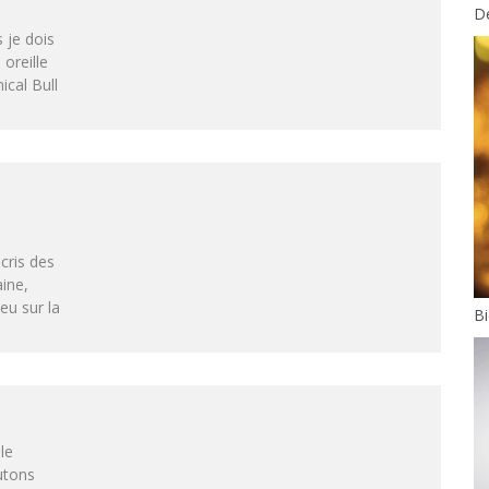
D
 je dois
oreille
ical Bull
écris des
aine,
eu sur la
Bi
le
utons