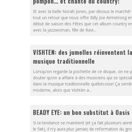
pompon… et chante du country!
Et avec la belle Norah Jones, par-dessus le marché! 
tout un retour que nous offre Billy Joe Armstrong e
début de saison des Fêtes que cet album country e
avec la jazzwoman, fille de Ravi...
VISHTEN: des jumelles réinventent l
musique traditionnelle
Lorsqu’on regarde la pochette de ce disque, on ne 
douter qu’on a affaire à des musiciens qui se spécial
dans la musique traditionnelle québécoise! Ça semb
moderne, alors que Vishtèn a...
BEADY EYE: un bon substitut à Oasis
Si la tendance se maintient (et ça fait plusieurs anné
le fait), il n'y aura plus jamais de reformation du gr