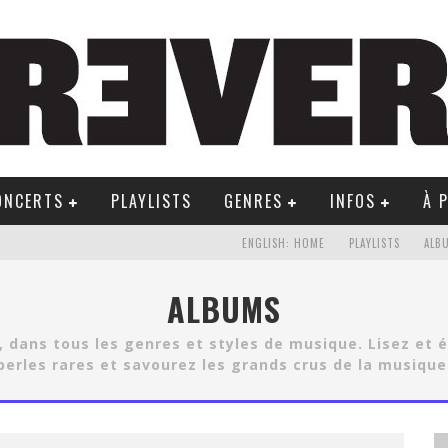
ONCERTS
PLAYLISTS
GENRES
INFOS
À 
ENGLISH: HOME
PLAYLISTS
ALB
ALBUMS
, dans tous les genres et styles de musique. Lisez et
perles rares et savourez les grands crus de la musique