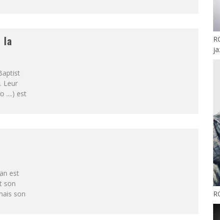
 la
R
j
Baptist
. Leur
....) est
i
yan est
nt son
R
amais son