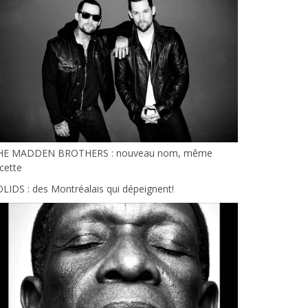
HE MADDEN BROTHERS : nouveau nom, même
cette
LIDS : des Montréalais qui dépeignent!