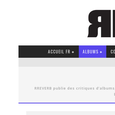
ACCUEIL FR
ALBUMS
C
RREVERB publie des critiques d’albums