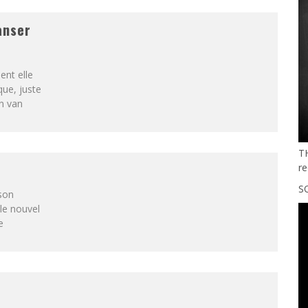
anser
ent elle
que, juste
n van
T
re
SO
 son
le nouvel
e