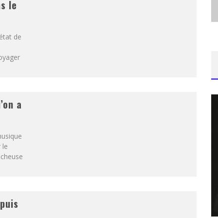
s le
état de
voyager
’on a
musique
 le
ocheuse
 puis