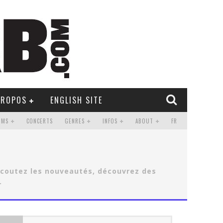
PROPOS
ENGLISH SITE
UMS
CONCERTS
GENRES
INFOS
ABOUT
FR
 écoutez les nouveautés, découvrez des
.