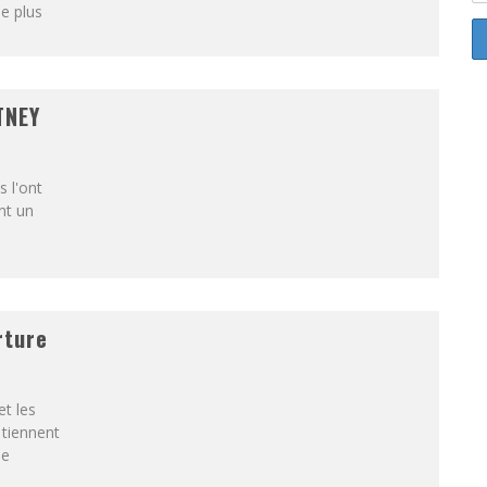
e plus
TNEY
s l'ont
nt un
rture
et les
 tiennent
de