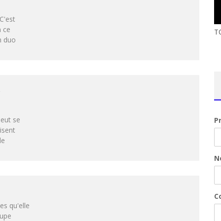
C'est
n ce
TO
n duo
a
peut se
P
isent
le
N
Co
es qu'elle
oupe